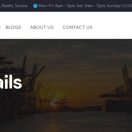
, Radès, Tunisia
Mon-Fri: 8am - 5pm; Sat: 9am - 12pm, Sunday CLO
BLOGS
ABOUT US
CONTACT US
ils