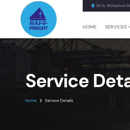
38 Av. Mohamed Ali
HOME
SERVICES
Service Deta
Home
Service Details