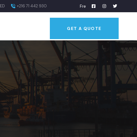
SED
+216 71 442 930
Fre
GET A QUOTE